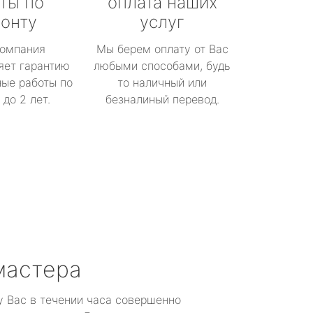
ты по
оплата наших
онту
услуг
омпания
Мы берем оплату от Вас
яет гарантию
любыми способами, будь
ые работы по
то наличный или
до 2 лет.
безналиный перевод.
мастера
у Вас в течении часа совершенно