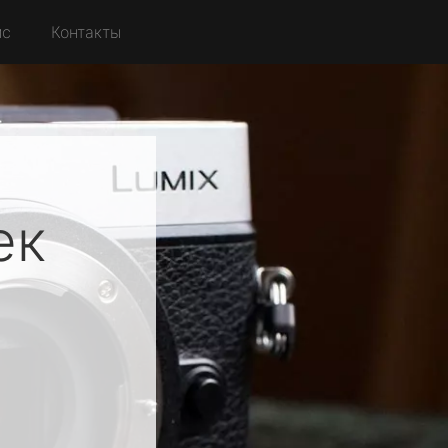
йс
Контакты
ек