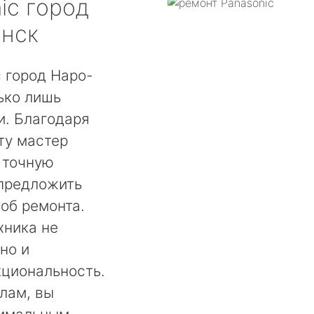
ic
город
нск
 город Наро-
ько лишь
. Благодаря
ту мастер
 точную
 предложить
об ремонта.
хника не
но и
кциональность.
лам, вы