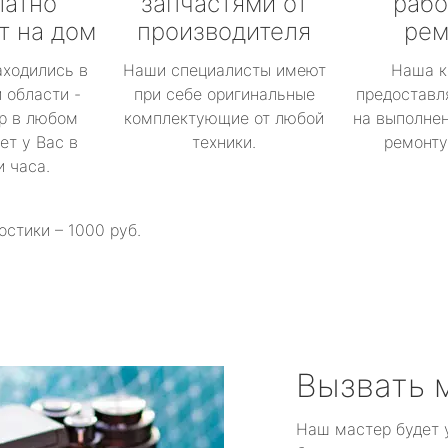
латно
запчастями от
рабо
т на дом
производителя
рем
аходились в
Наши специалисты имеют
Наша к
 области -
при себе оригинальные
предоставл
р в любом
комплектующие от любой
на выполнен
ет у Вас в
техники.
ремонту 
и часа.
остики – 1000 руб.
Вызвать 
Наш мастер будет 