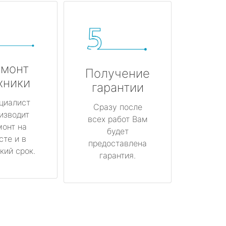
монт
Получение
хники
гарантии
циалист
Сразу после
изводит
всех работ Вам
монт на
будет
сте и в
предоставлена
кий срок.
гарантия.