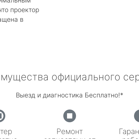
тимальным
что проектор
ащена в
мущества официального се
Выезд и диагностика Бесплатно!*
тер
Ремонт
Гаран