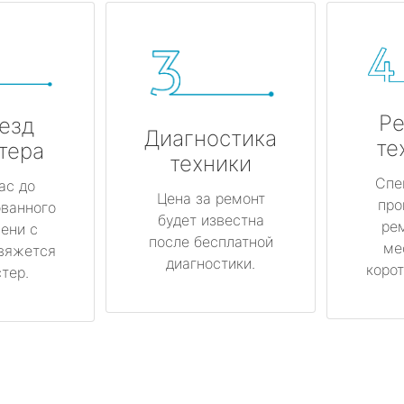
Ре
езд
Диагностика
те
тера
техники
Спе
ас до
Цена за ремонт
про
ованного
будет известна
ре
ени с
после бесплатной
ме
вяжется
диагностики.
корот
тер.