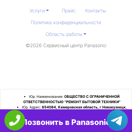
Услуги
Прайс
Контакты
Политика конфиденциальности
Область работы
©2026 Сервисный центр Panasonic
Юр. Наименование:
ОБЩЕСТВО С ОГРАНИЧЕННОЙ
ОТВЕТСТВЕННОСТЬЮ "РЕМОНТ БЫТОВОЙ ТЕХНИКИ"
Юр. Адрес:
654084, Кемеровская область, г Новокузнецк,
р-н Орджоникидзевский, пр-кт Шахтеров, д. 31, кв. 2
Позвонить в Panasonic
ИНН:
4253052180
ОГРН:
1224200006128